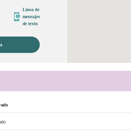
Línea de
mensajes
de texto
ea
rado
ado