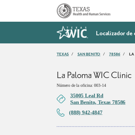
SkipToMainContent
Localizador de 
TEXAS
/
SAN BENITO
/
78586
/
LA
La Paloma WIC Clinic
Número de la oficina: 003-14
35005 Leal Rd
San Benito, Texas 78586
(888) 942-4847