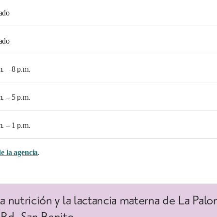
ado
ado
m. – 8 p.m.
m. – 5 p.m.
m. – 1 p.m.
de la agencia
.
la nutrición y la lactancia materna de La Pal
Rd, San Benito