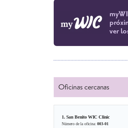
myWIC
próxi
ver l
Oficinas cercanas
1. San Benito WIC Clinic
Número de la oficina:
003-01