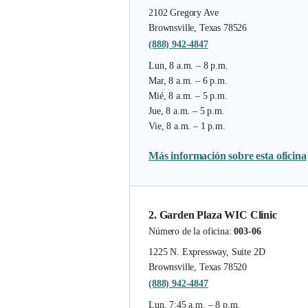
2102 Gregory Ave
Brownsville, Texas 78526
(888) 942-4847
Lun, 8 a.m. – 8 p.m.
Mar, 8 a.m. – 6 p.m.
Mié, 8 a.m. – 5 p.m.
Jue, 8 a.m. – 5 p.m.
Vie, 8 a.m. – 1 p.m.
Más información sobre esta oficina
2. Garden Plaza WIC Clinic
Número de la oficina:
003-06
1225 N. Expressway, Suite 2D
Brownsville, Texas 78520
(888) 942-4847
Lun, 7:45 a.m. – 8 p.m.