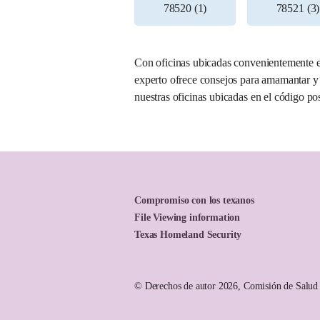
78520 (1)
78521 (3)
5. Los Fresnos WIC Clinic
Número de la oficina:
003-11
111 N Arroyo Blvd
Con oficinas ubicadas convenientemente en
Los Fresnos, Texas 78566
experto ofrece consejos para amamantar y
(888) 942-4847
nuestras oficinas ubicadas en el código po
Lun, 8 a.m. – 8 p.m.
Mar, 8 a.m. – 6 p.m.
Mié, 8 a.m. – 5 p.m.
Jue, 8 a.m. – 5 p.m.
Vie, 8 a.m. – 1 p.m.
Más información sobre esta oficina
Compromiso con los texanos
File Viewing information
Texas Homeland Security
6. Browne WIC Clinic
Número de la oficina:
003-12
© Derechos de autor 2026, Comisión de Salud 
9901 California Rd
Brownsville, Texas 78521