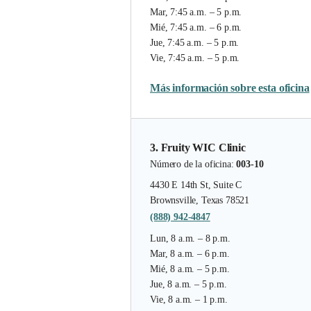
Mar, 7:45 a.m. – 5 p.m.
Mié, 7:45 a.m. – 6 p.m.
Jue, 7:45 a.m. – 5 p.m.
Vie, 7:45 a.m. – 5 p.m.
Más información sobre esta oficina
3. Fruity WIC Clinic
Número de la oficina:
003-10
4430 E 14th St, Suite C
Brownsville, Texas 78521
(888) 942-4847
Lun, 8 a.m. – 8 p.m.
Mar, 8 a.m. – 6 p.m.
Mié, 8 a.m. – 5 p.m.
Jue, 8 a.m. – 5 p.m.
Vie, 8 a.m. – 1 p.m.