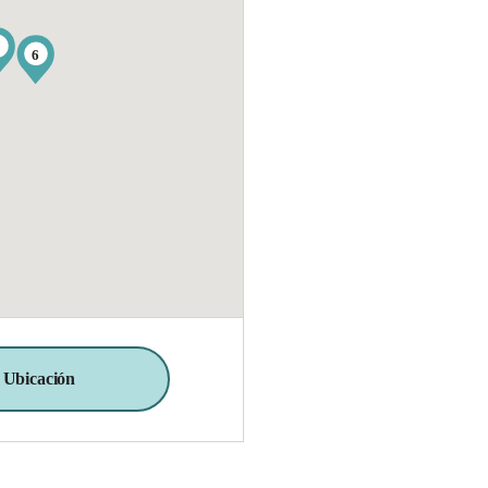
4
6
 Ubicación