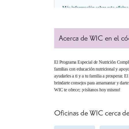
Más información sobre esta oficina
4. Lucio WIC Clinic
Acerca de WIC en el có
Número de la oficina:
003-02
1204 Jose Colunga Jr. St
Brownsville, Texas 78521
(888) 942-4847
El Programa Especial de Nutrición Compl
familias con educación nutricional y apoyo 
Lun, 7:45 a.m. – 8 p.m.
ayudarles a ti y a tu familia a prosperar. 
Mar, 7:45 a.m. – 5 p.m.
brindarte consejos para amamantar y darte 
Mié, 7:45 a.m. – 6 p.m.
Jue, 7:45 a.m. – 5 p.m.
WIC te ofrece; ¡visítanos hoy mismo!
Vie, 7:45 a.m. – 5 p.m.
Más información sobre esta oficina
Oficinas de WIC cerca d