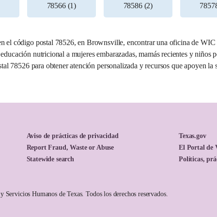
78566 (1)
78586 (2)
78578
7 millas
 el código postal 78526, en Brownsville, encontrar una oficina de WIC ce
 educación nutricional a mujeres embarazadas, mamás recientes y niños 
stal 78526 para obtener atención personalizada y recursos que apoyen la sa
Aviso de prácticas de privacidad
Texas.gov
Report Fraud, Waste or Abuse
El Portal de 
Statewide search
Políticas, pr
7,7 millas
y Servicios Humanos de Texas. Todos los derechos reservados.